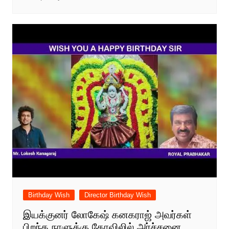
Birthday Wish
Director Birthday Wish
இயக்குனர் லோகேஷ் கனகராஜ் அவர்கள்
பிறந்த நாளுக்கு கோவிலில் அர்ச்சனை